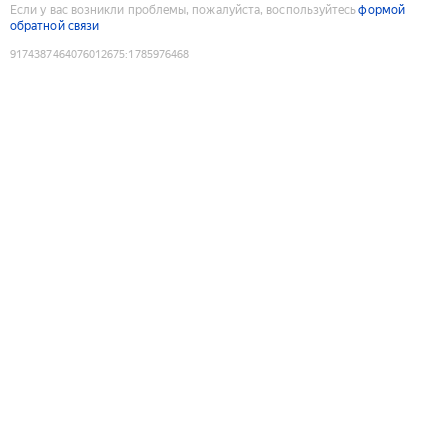
Если у вас возникли проблемы, пожалуйста, воспользуйтесь
формой
обратной связи
9174387464076012675
:
1785976468