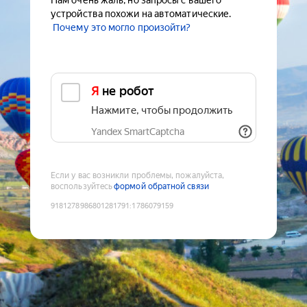
Нам очень жаль, но запросы с вашего
устройства похожи на автоматические.
Почему это могло произойти?
Я не робот
Нажмите, чтобы продолжить
Yandex SmartCaptcha
Если у вас возникли проблемы, пожалуйста,
воспользуйтесь
формой обратной связи
9181278986801281791
:
1786079159