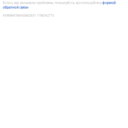
Если у вас возникли проблемы, пожалуйста, воспользуйтесь
формой
обратной связи
9198969786435662631
:
1786342773