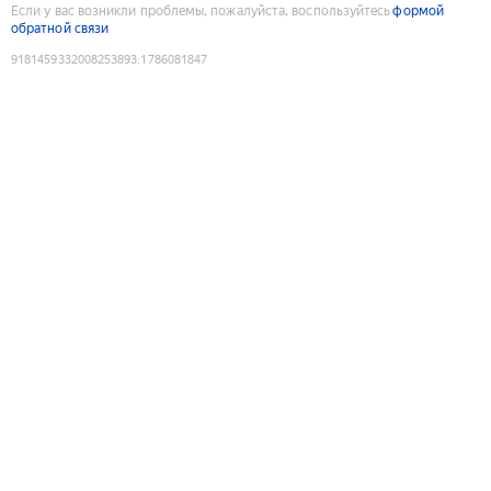
Если у вас возникли проблемы, пожалуйста, воспользуйтесь
формой
обратной связи
9181459332008253893
:
1786081847