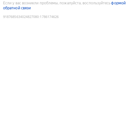
Если у вас возникли проблемы, пожалуйста, воспользуйтесь
формой
обратной связи
9187685634024827080
:
1786174626