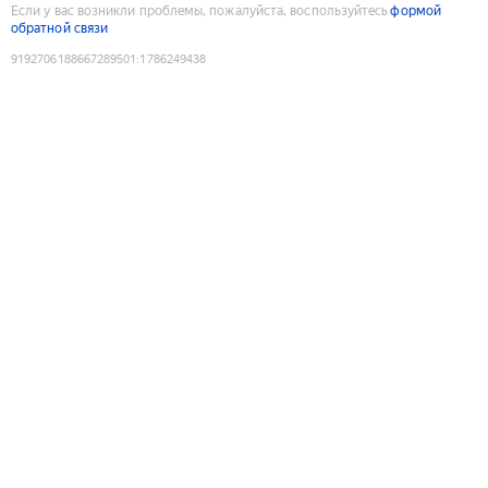
Если у вас возникли проблемы, пожалуйста, воспользуйтесь
формой
обратной связи
9192706188667289501
:
1786249438