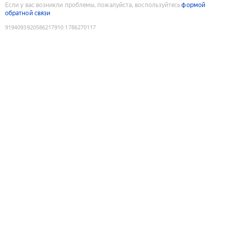
Если у вас возникли проблемы, пожалуйста, воспользуйтесь
формой
обратной связи
9194093920586217910
:
1786270117