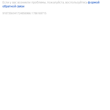
Если у вас возникли проблемы, пожалуйста, воспользуйтесь
формой
обратной связи
9187356041724856966
:
1786169715