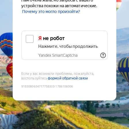
Нам очень жаль, но запросы с вашего
устройства похожи на автоматические.
Почему это могло произойти?
Я не робот
Нажмите, чтобы продолжить
Yandex SmartCaptcha
Если у вас возникли проблемы, пожалуйста,
воспользуйтесь
формой обратной связи
9183080634717758303
:
1786106006