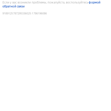
Если у вас возникли проблемы, пожалуйста, воспользуйтесь
формой
обратной связи
9189125787295336025
:
1786196086