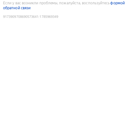
Если у вас возникли проблемы, пожалуйста, воспользуйтесь
формой
обратной связи
9173909708690573641
:
1785969349