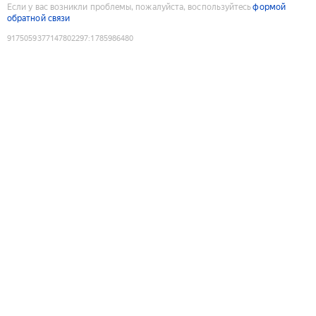
Если у вас возникли проблемы, пожалуйста, воспользуйтесь
формой
обратной связи
9175059377147802297
:
1785986480