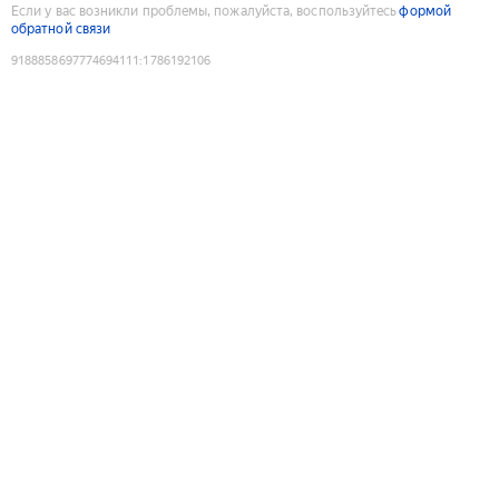
Если у вас возникли проблемы, пожалуйста, воспользуйтесь
формой
обратной связи
9188858697774694111
:
1786192106