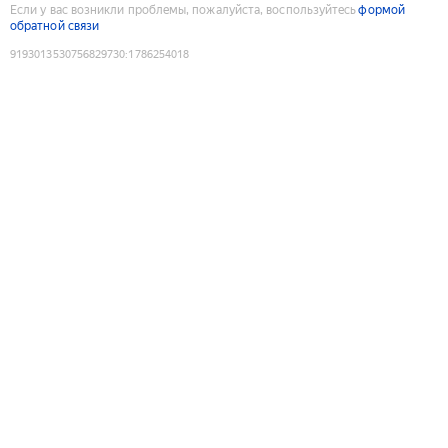
Если у вас возникли проблемы, пожалуйста, воспользуйтесь
формой
обратной связи
9193013530756829730
:
1786254018