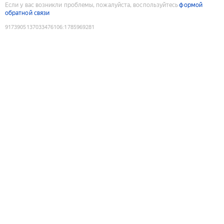
Если у вас возникли проблемы, пожалуйста, воспользуйтесь
формой
обратной связи
9173905137033476106
:
1785969281