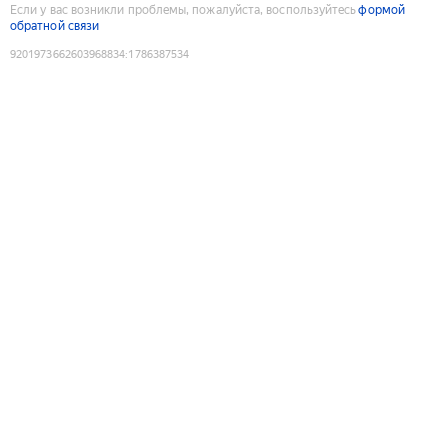
Если у вас возникли проблемы, пожалуйста, воспользуйтесь
формой
обратной связи
9201973662603968834
:
1786387534