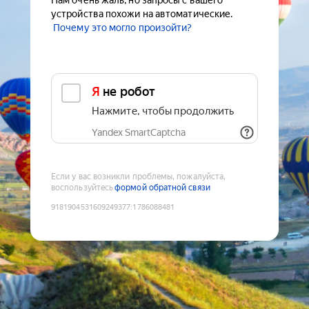
Нам очень жаль, но запросы с вашего
устройства похожи на автоматические.
Почему это могло произойти?
Я не робот
Нажмите, чтобы продолжить
Yandex SmartCaptcha
Если у вас возникли проблемы, пожалуйста,
воспользуйтесь
формой обратной связи
9181904531609249377
:
1786088481