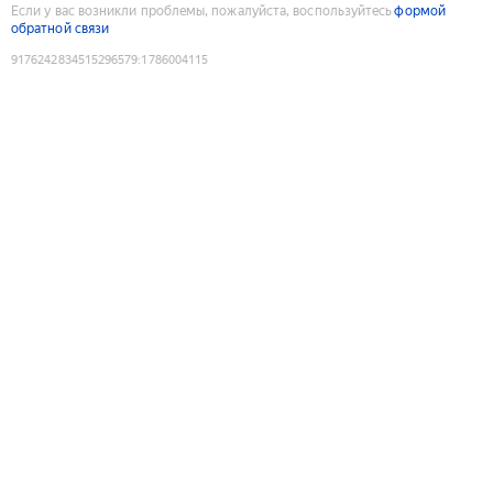
Если у вас возникли проблемы, пожалуйста, воспользуйтесь
формой
обратной связи
9176242834515296579
:
1786004115