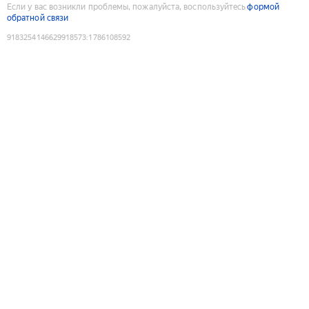
Если у вас возникли проблемы, пожалуйста, воспользуйтесь
формой
обратной связи
9183254146629918573
:
1786108592