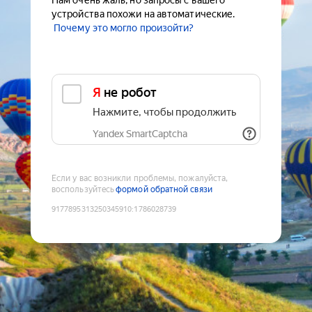
Нам очень жаль, но запросы с вашего
устройства похожи на автоматические.
Почему это могло произойти?
Я не робот
Нажмите, чтобы продолжить
Yandex SmartCaptcha
Если у вас возникли проблемы, пожалуйста,
воспользуйтесь
формой обратной связи
9177895313250345910
:
1786028739