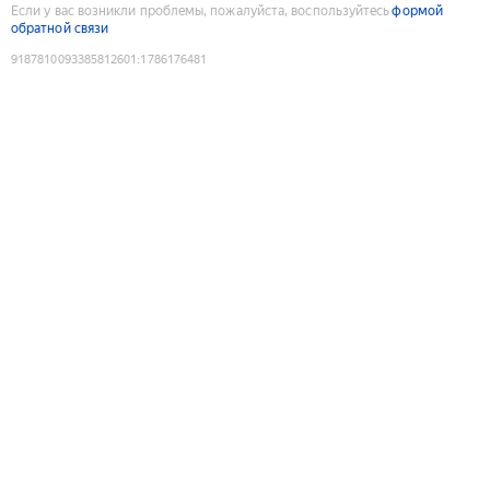
Если у вас возникли проблемы, пожалуйста, воспользуйтесь
формой
обратной связи
9187810093385812601
:
1786176481