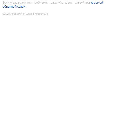
Если у вас возникли проблемы, пожалуйста, воспользуйтесь
формой
обратной связи
9202473082944619278
:
1786394976