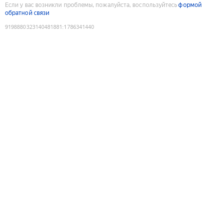
Если у вас возникли проблемы, пожалуйста, воспользуйтесь
формой
обратной связи
9198880323140481881
:
1786341440