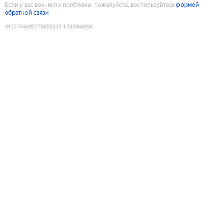
Если у вас возникли проблемы, пожалуйста, воспользуйтесь
формой
обратной связи
9173744695778655033
:
1785966890