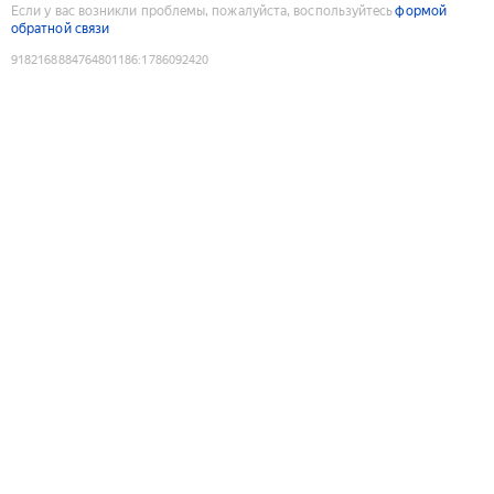
Если у вас возникли проблемы, пожалуйста, воспользуйтесь
формой
обратной связи
9182168884764801186
:
1786092420