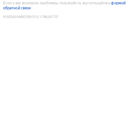
Если у вас возникли проблемы, пожалуйста, воспользуйтесь
формой
обратной связи
9192592048837691312
:
1786247737