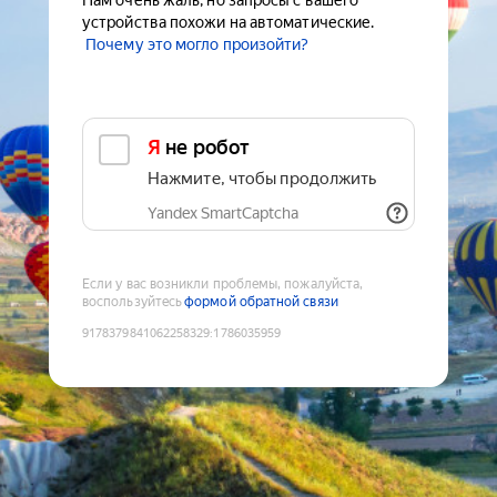
Нам очень жаль, но запросы с вашего
устройства похожи на автоматические.
Почему это могло произойти?
Я не робот
Нажмите, чтобы продолжить
Yandex SmartCaptcha
Если у вас возникли проблемы, пожалуйста,
воспользуйтесь
формой обратной связи
9178379841062258329
:
1786035959