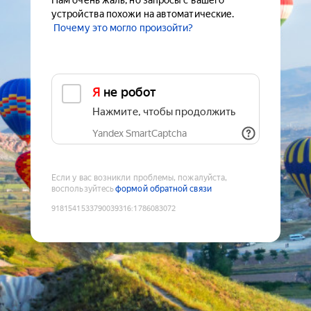
Нам очень жаль, но запросы с вашего
устройства похожи на автоматические.
Почему это могло произойти?
Я не робот
Нажмите, чтобы продолжить
Yandex SmartCaptcha
Если у вас возникли проблемы, пожалуйста,
воспользуйтесь
формой обратной связи
9181541533790039316
:
1786083072