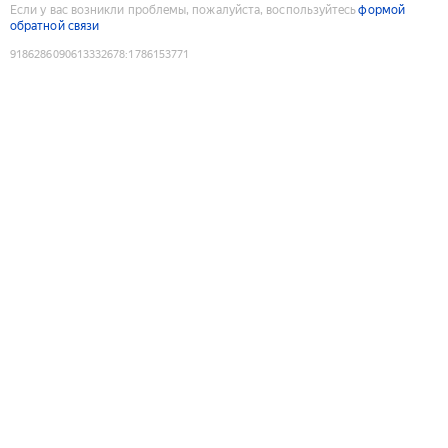
Если у вас возникли проблемы, пожалуйста, воспользуйтесь
формой
обратной связи
9186286090613332678
:
1786153771