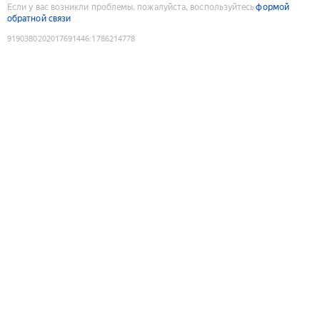
Если у вас возникли проблемы, пожалуйста, воспользуйтесь
формой
обратной связи
9190380202017691446
:
1786214778