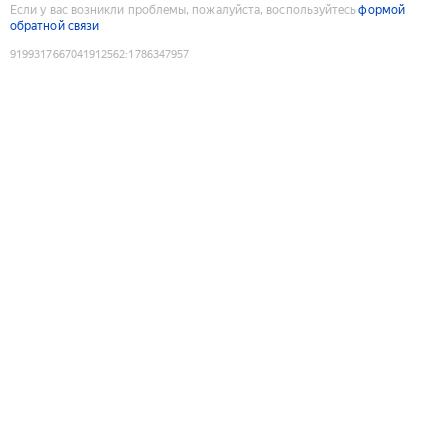
Если у вас возникли проблемы, пожалуйста, воспользуйтесь
формой
обратной связи
9199317667041912562
:
1786347957