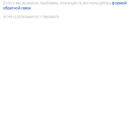
Если у вас возникли проблемы, пожалуйста, воспользуйтесь
формой
обратной связи
9179112297803684105
:
1786046873