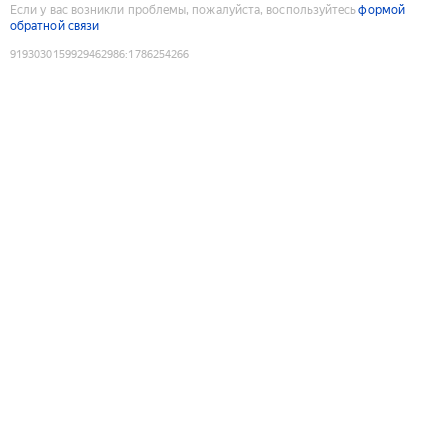
Если у вас возникли проблемы, пожалуйста, воспользуйтесь
формой
обратной связи
9193030159929462986
:
1786254266