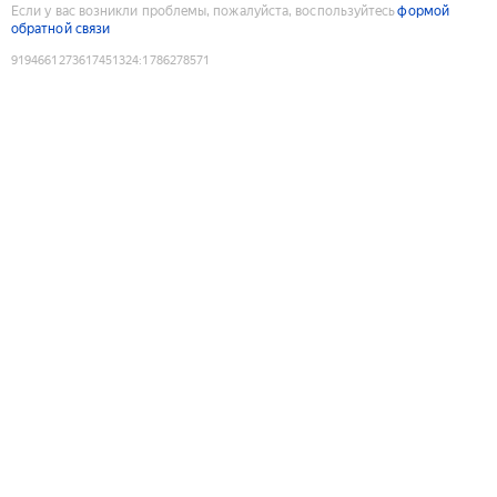
Если у вас возникли проблемы, пожалуйста, воспользуйтесь
формой
обратной связи
9194661273617451324
:
1786278571