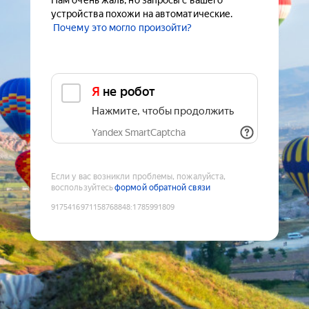
Нам очень жаль, но запросы с вашего
устройства похожи на автоматические.
Почему это могло произойти?
Я не робот
Нажмите, чтобы продолжить
Yandex SmartCaptcha
Если у вас возникли проблемы, пожалуйста,
воспользуйтесь
формой обратной связи
9175416971158768848
:
1785991809