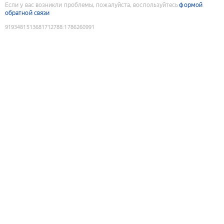
Если у вас возникли проблемы, пожалуйста, воспользуйтесь
формой
обратной связи
9193481513681712788
:
1786260991