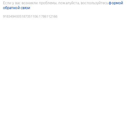
Если у вас возникли проблемы, пожалуйста, воспользуйтесь
формой
обратной связи
9183494005187351106
:
1786112166