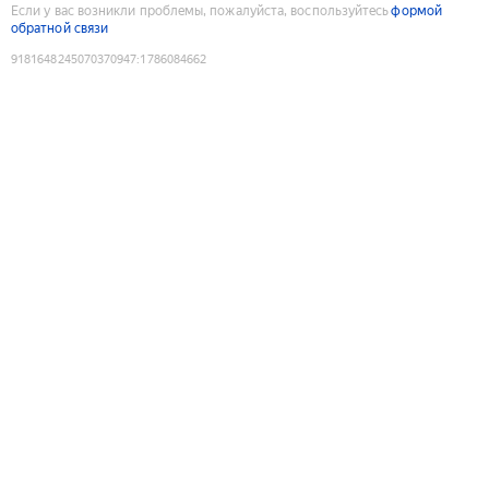
Если у вас возникли проблемы, пожалуйста, воспользуйтесь
формой
обратной связи
9181648245070370947
:
1786084662