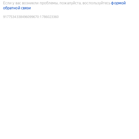
Если у вас возникли проблемы, пожалуйста, воспользуйтесь
формой
обратной связи
9177534338496099670
:
1786023360