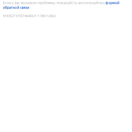
Если у вас возникли проблемы, пожалуйста, воспользуйтесь
формой
обратной связи
9183527315074646521
:
1786112662