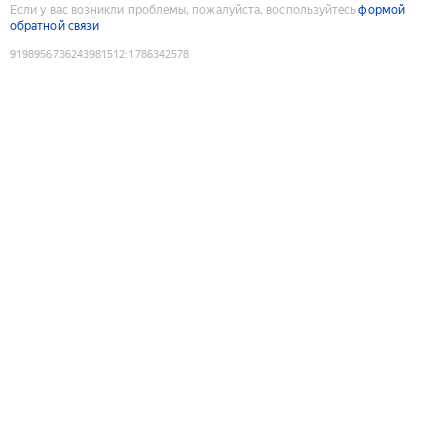
Если у вас возникли проблемы, пожалуйста, воспользуйтесь
формой
обратной связи
9198956736243981512
:
1786342578