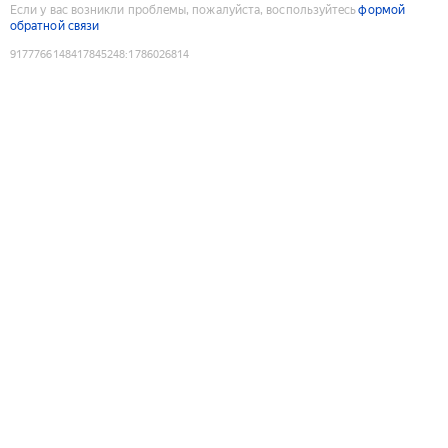
Если у вас возникли проблемы, пожалуйста, воспользуйтесь
формой
обратной связи
9177766148417845248
:
1786026814