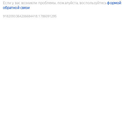
Если у вас возникли проблемы, пожалуйста, воспользуйтесь
формой
обратной связи
9182093364206684418
:
1786091295