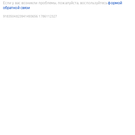
Если у вас возникли проблемы, пожалуйста, воспользуйтесь
формой
обратной связи
9183504823941493656
:
1786112327