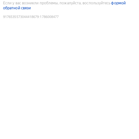
Если у вас возникли проблемы, пожалуйста, воспользуйтесь
формой
обратной связи
9176535573044418679
:
1786008477