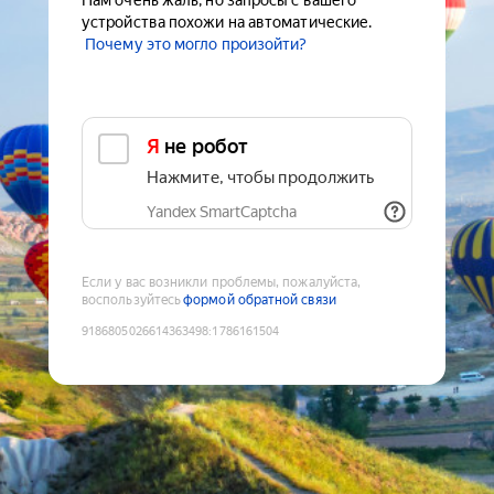
Нам очень жаль, но запросы с вашего
устройства похожи на автоматические.
Почему это могло произойти?
Я не робот
Нажмите, чтобы продолжить
Yandex SmartCaptcha
Если у вас возникли проблемы, пожалуйста,
воспользуйтесь
формой обратной связи
9186805026614363498
:
1786161504