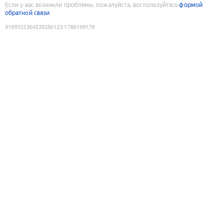
Если у вас возникли проблемы, пожалуйста, воспользуйтесь
формой
обратной связи
9189333364539286123
:
1786199179