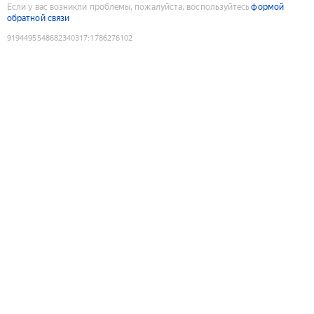
Если у вас возникли проблемы, пожалуйста, воспользуйтесь
формой
обратной связи
9194495548682340317
:
1786276102