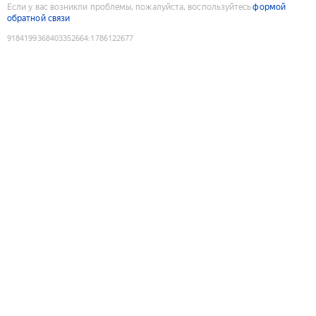
Если у вас возникли проблемы, пожалуйста, воспользуйтесь
формой
обратной связи
9184199368403352664
:
1786122677