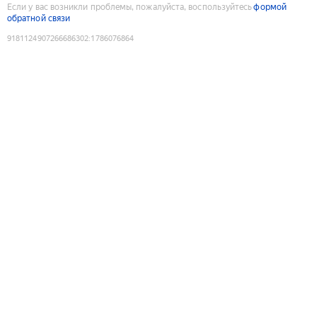
Если у вас возникли проблемы, пожалуйста, воспользуйтесь
формой
обратной связи
9181124907266686302
:
1786076864